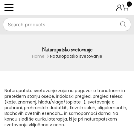
Skip
0
to
PRIMARY
content
MENU
SEA
Naturopatsko svetovanje
Home
Naturopatsko svetovanje
Naturopatsko svetovanje zajema pogovor o trenutnem in
preteklem stanju osebe, iridološki pregled, pregled telesa
(kože, znamenj, hladu/vlage/toplote…), svetovanje o
prehrani, prehranskih dodatkih, tkivnih soleh, oligolementih,
Bachovih cvetnih esencah… in samopomoči doma. Na
koncu sledi še aurikuloterapija, ki je pri naturopatskem
svetovanju vključena v ceno.