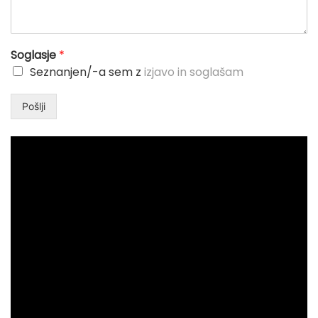
Soglasje
*
Seznanjen/-a sem z
izjavo in soglašam
Pošlji