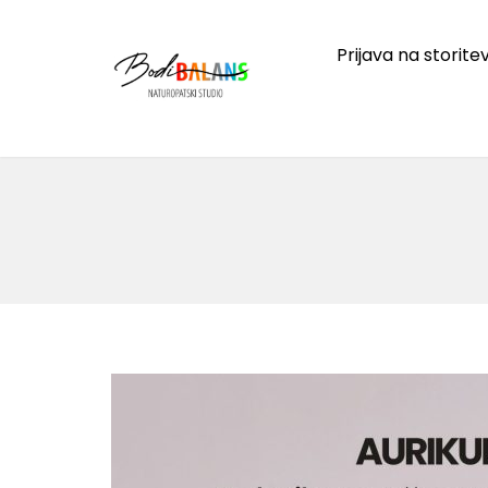
Skip
to
Prijava na storite
content