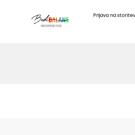
Skip
to
Prijava na storite
content