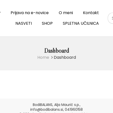
v
Prijava na e-novice
O meni
Kontakt
NASVETI
SHOP
SPLETNA UČILNICA
Dashboard
Home
Dashboard
BodiBALANS, Alja Maurič s.p.,
info@bodibalans.si, 041960158