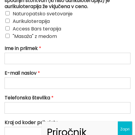
spodnjih storitvah (ki niso aurikuloterapija) je
aurikuloterapija že vkjučena v ceno.
Naturopatsko svetovanje
Aurikuloterapija
Access Bars terapija
"Masaža" z medom
Ime in priimek
*
E-mail naslov
*
Telefonska številka
*
Kraj od koder prihajate