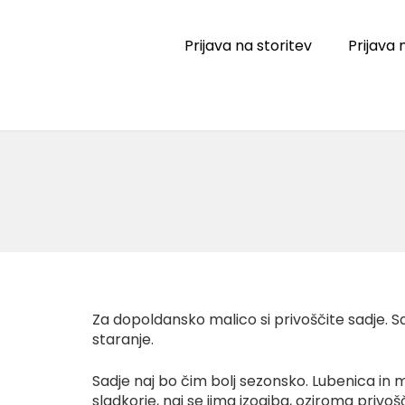
Skip
to
Prijava na storitev
Prijava
content
Za dopoldansko malico si privoščite sadje. Sad
staranje.
Sadje naj bo čim bolj sezonsko. Lubenica in
sladkorje, naj se jima izogiba, oziroma priv