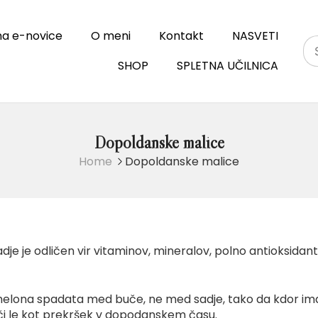
 na e-novice
O meni
Kontakt
NASVETI
SHOP
SPLETNA UČILNICA
Dopoldanske malice
Home
Dopoldanske malice
je je odličen vir vitaminov, mineralov, polno antioksidanto
 melona spadata med buče, ne med sadje, tako da kdor ima
ošči le kot prekršek v dopodanskem času.