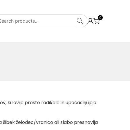
0
SEARCH
v, ki lovijo proste radikale in upočasnjujejo
 šibek želodec/vranico ali slabo presnavlja