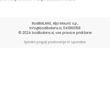
BodiBALANS, Alja Maurič s.p.,
info@bodibalans.si, 041960158
© 2024 bodibalans.si, vse pravice pridržane
Splošni pogoji poslovanja in uporabe.