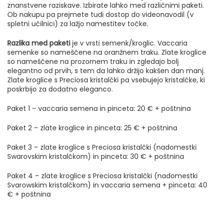
40,00 €
znanstvene raziskave. Izbirate lahko med različnimi paketi.
Ob nakupu pa prejmete tudi dostop do videonavodil (v
spletni učilnici) za lažjo namestitev točke.
Razlika med paketi
je v vrsti semenk/kroglic. Vaccaria
semenke so nameščene na oranžnem traku. Zlate kroglice
so nameščene na prozornem traku in zgledajo bolj
elegantno od prvih, s tem da lahko držijo kakšen dan manj.
Zlate kroglice s Preciosa kristalčki pa vsebujejo kristalčke, ki
poskrbijo za dodatno eleganco.
Paket 1 – vaccaria semena in pinceta: 20 € + poštnina
Paket 2 – zlate kroglice in pinceta: 25 € + poštnina
Paket 3 – zlate kroglice s Preciosa kristalčki (nadomestki
Swarovskim kristalčkom) in pinceta: 30 € + poštnina
Paket 4 – zlate kroglice s Preciosa kristalčki (nadomestki
Svarowskim kristalčkom) in vaccaria semena + pinceta: 40
€ + poštnina