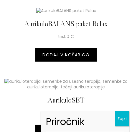
AurikuloBALANS paket Relax
55,00
€
DODAJ V KOŠARICO
AurikuloSET
27,00
€
DODAJ V KOŠARICO