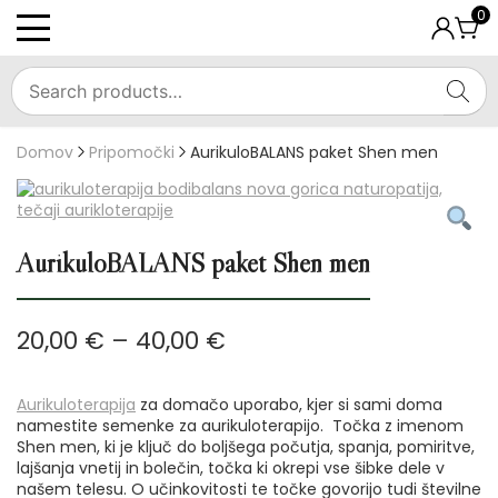
Skip
0
to
PRIMARY
content
MENU
SEA
Domov
Pripomočki
AurikuloBALANS paket Shen men
AurikuloBALANS paket Shen men
Cenovni
20,00
€
–
40,00
€
razpon:
od
Aurikuloterapija
za domačo uporabo, kjer si sami doma
namestite semenke za aurikuloterapijo. Točka z imenom
20,00 €
Shen men, ki je ključ do boljšega počutja, spanja, pomiritve,
do
lajšanja vnetij in bolečin, točka ki okrepi vse šibke dele v
našem telesu. O učinkovitosti te točke govorijo tudi številne