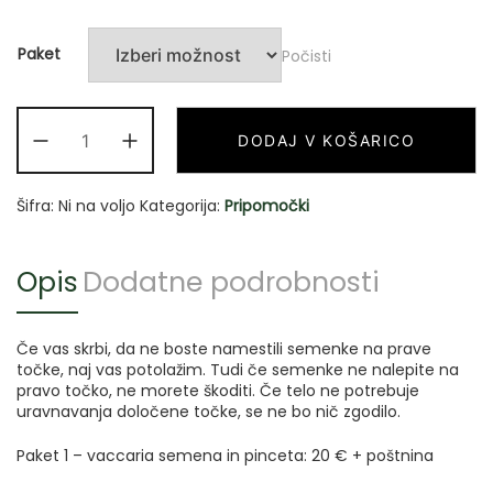
Paket
Počisti
DODAJ V KOŠARICO
AurikuloBALANS
paket
Shen
Šifra:
Ni na voljo
Kategorija:
Pripomočki
men
količina
Opis
Dodatne podrobnosti
Če vas skrbi, da ne boste namestili semenke na prave
točke, naj vas potolažim. Tudi če semenke ne nalepite na
pravo točko, ne morete škoditi. Če telo ne potrebuje
uravnavanja določene točke, se ne bo nič zgodilo.
Paket 1 – vaccaria semena in pinceta: 20 € + poštnina