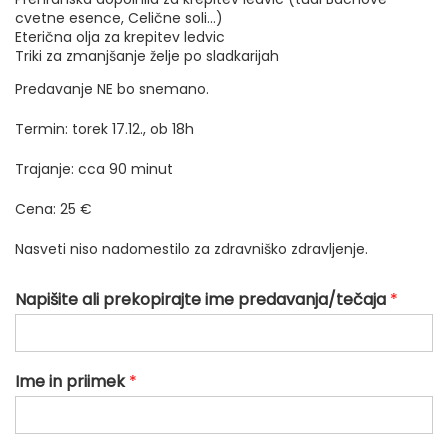
cvetne esence, Celične soli…)
Eterična olja za krepitev ledvic
Triki za zmanjšanje želje po sladkarijah
Predavanje NE bo snemano.
Termin: torek 17.12., ob 18h
Trajanje: cca 90 minut
Cena: 25 €
Nasveti niso nadomestilo za zdravniško zdravljenje.
Napišite ali prekopirajte ime predavanja/tečaja
*
Ime in priimek
*