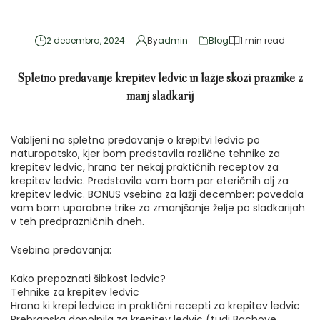
2 decembra, 2024
By
admin
Blog
1 min read
Spletno predavanje krepitev ledvic in lažje skozi praznike z
manj sladkarij
Vabljeni na spletno predavanje o krepitvi ledvic po
naturopatsko, kjer bom predstavila različne tehnike za
krepitev ledvic, hrano ter nekaj praktičnih receptov za
krepitev ledvic. Predstavila vam bom par eteričnih olj za
krepitev ledvic. BONUS vsebina za lažji december: povedala
vam bom uporabne trike za zmanjšanje želje po sladkarijah
v teh predprazničnih dneh.
Vsebina predavanja:
Kako prepoznati šibkost ledvic?
Tehnike za krepitev ledvic
Hrana ki krepi ledvice in praktični recepti za krepitev ledvic
Prehranska dopolnila za krepitev ledvic (tudi Bachove