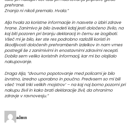
prehrane.
Znanja ni nikoli premalo. Hvala.”
Alja hvala za koristne informacije in nasvete o izbiri zdrave
hrane. Zanimivo je bilo izvedeti kdaj jesti določeno živilo, na
kaj biti pozoren pri branju deklaracij in čemu se izogibati.
Všeč mi je bilo, ker ste res podrobno razložili koristi in
škodljivosti določenih prehrambenih izdelkov in nam vmes
postregli še z zanimivimi in enostavnimi zdravimi recepti.
Dobila sem veliko koristnih informacij, kar mi bo olajšalo
nakupovanje.
Draga Alja, “dvourno popotovanje med policami je bilo
izvrstno, izredno uporabno in poučno. Predvsem so mi bili
všeč ‘mali triki velikih mojstrov’ – na kaj naj bomo pozorni pri
nakupu živil in kako brati deklaracije živil, da ohranimo
zdravje v ravnovesju.”
admin