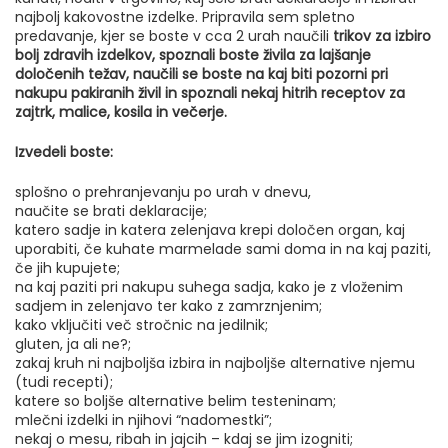
najbolj kakovostne izdelke. Pripravila sem spletno
predavanje, kjer se boste v cca 2 urah naučili
trikov za izbiro
bolj zdravih izdelkov, spoznali boste živila za lajšanje
določenih težav, naučili se boste na kaj biti pozorni pri
nakupu pakiranih živil in spoznali nekaj hitrih receptov za
zajtrk, malice, kosila in večerje.
Izvedeli boste:
splošno o prehranjevanju po urah v dnevu,
naučite se brati deklaracije;
katero sadje in katera zelenjava krepi določen organ, kaj
uporabiti, če kuhate marmelade sami doma in na kaj paziti,
če jih kupujete;
na kaj paziti pri nakupu suhega sadja, kako je z vloženim
sadjem in zelenjavo ter kako z zamrznjenim;
kako vključiti več stročnic na jedilnik;
gluten, ja ali ne?;
zakaj kruh ni najboljša izbira in najboljše alternative njemu
(tudi recepti);
katere so boljše alternative belim testeninam;
mlečni izdelki in njihovi “nadomestki”;
nekaj o mesu, ribah in jajcih – kdaj se jim izogniti;