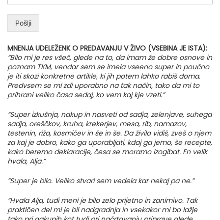
Pošlji
MNENJA UDELEŽENK O PREDAVANJU V ŽIVO (VSEBINA JE ISTA):
“Bilo mi je res všeč, glede na to, da imam že dobre osnove in
poznam TKM, vendar sem se imela vseeno super in poučno
je iti skozi konkretne artikle, ki jih potem lahko rabiš doma.
Predvsem se mi zdi uporabno na tak način, tako da mi to
prihrani veliko časa sedaj, ko vem kaj kje vzeti.”
“Super izkušnja, nakup in nasveti od sadja, zelenjave, suhega
sadja, oreščkov, kruha, krekerjev, mesa, rib, namazov,
testenin, riža, kosmičev in še in še. Da živilo vidiš, zveš o njem
za kaj je dobro, kako ga uporabljati, kdaj ga jemo, še recepte,
kako beremo deklaracije, česa se moramo izogibat. En velik
hvala, Alja.”
“Super je bilo. Veliko stvari sem vedela kar nekaj pa ne.”
“Hvala Alja, tudi meni je bilo zelo prijetno in zanimivo. Tak
praktičen del mi je bil nadgradnja in vsekakor mi bo lažje
tako pri nakupih kot tudi pri načrtovanju priprave glede