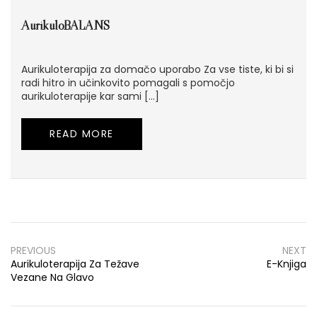
AurikuloBALANS
Aurikuloterapija za domačo uporabo Za vse tiste, ki bi si
radi hitro in učinkovito pomagali s pomočjo
aurikuloterapije kar sami […]
READ MORE
Navigacija
prispevka
PREVIOUS
NEXT
Aurikuloterapija Za Težave
E-Knjiga
Vezane Na Glavo