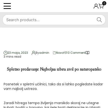
Skip
0
to
PRIMARY
content
MENU
SEA
on Spletno
predavanje
23 maja, 2023
By
admin
Novo!
0 Comment
Najboljša
3 mins read
izbira živil po
naturopatsko
Spletno predavanje Najboljša izbira živil po naturopatsko
Posnetek v spletni učilnici, tako da si lahko pogledate kadar
vam najbolj ustreza.
Zaradi hitrega tempa življenja marsikdo skoraj ne utegne
kuhati, hoditi v trgovino, kaj šele brati deklaracije in izbirati