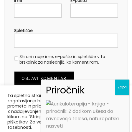
Ime
*
E-pošta
*
Spletišče
Shrani moje ime, e-pošto in spletišče v ta
brskalnik za naslednjič, ko komentiram.
Ta spletna stran uporablja piškotke 🍪. Za
zagotavljanje boljše uporabniške izkušnje, analizo
prometa in prilagojene vsebine uporabljamo piškotke.
Z nadaljevanjem uporabe naše spletne strani ali s
klikom na "Strinjam se" se strinjate z uporabo
piškotkov. Za več informacij preberite našo politiko
BodiBALANS, Alja Maurič s.p.,
zasebnosti.
info@bodibalans.si, 041960158