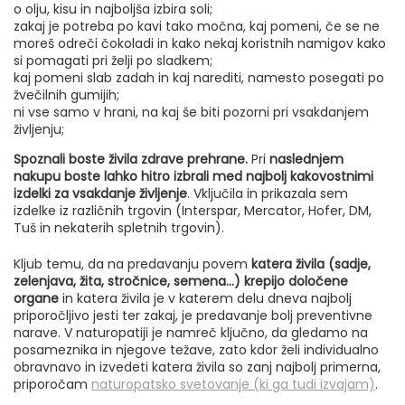
o olju, kisu in najboljša izbira soli;
zakaj je potreba po kavi tako močna, kaj pomeni, če se ne
moreš odreči čokoladi in kako nekaj koristnih namigov kako
si pomagati pri želji po sladkem;
kaj pomeni slab zadah in kaj narediti, namesto posegati po
žvečilnih gumijih;
ni vse samo v hrani, na kaj še biti pozorni pri vsakdanjem
življenju;
Spoznali boste živila zdrave prehrane.
Pri
naslednjem
nakupu boste lahko hitro izbrali med najbolj kakovostnimi
izdelki za vsakdanje življenje
. Vključila in prikazala sem
izdelke iz različnih trgovin (Interspar, Mercator, Hofer, DM,
Tuš in nekaterih spletnih trgovin).
Kljub temu, da na predavanju povem
katera živila (sadje,
zelenjava, žita, stročnice, semena…) krepijo določene
organe
in katera živila je v katerem delu dneva najbolj
priporočljivo jesti ter zakaj, je predavanje bolj preventivne
narave. V naturopatiji je namreč ključno, da gledamo na
posameznika in njegove težave, zato kdor želi individualno
obravnavo in izvedeti katera živila so zanj najbolj primerna,
priporočam
naturopatsko svetovanje (ki ga tudi izvajam)
.