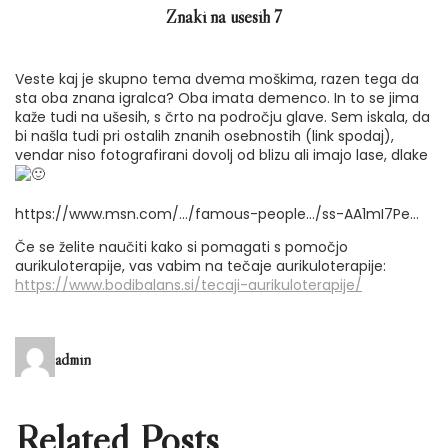
Znaki na ušesih 7
Veste kaj je skupno tema dvema moškima, razen tega da
sta oba znana igralca? Oba imata demenco. In to se jima
kaže tudi na ušesih, s črto na področju glave. Sem iskala, da
bi našla tudi pri ostalih znanih osebnostih (link spodaj),
vendar niso fotografirani dovolj od blizu ali imajo lase, dlake
https://www.msn.com/…/famous-people…/ss-AA1mI7Pe…
Če se želite naučiti kako si
pomagati s pomočjo
aurikuloterapije, vas vabim na tečaje aurikuloterapije:
https://www.bodibalans.si/tecaji-aurikuloterapije/
admin
Related Posts